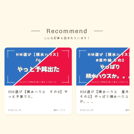
Recommend
こんな記事も読まれています！
HM選び【積水ハウス その9】や
HM選び【積水ハウス 番外
っと予算でた。
その2】やっぱり積水ハウス
か。。。
2014.01.18
積水ハウス
2014.01.23
積水ハ