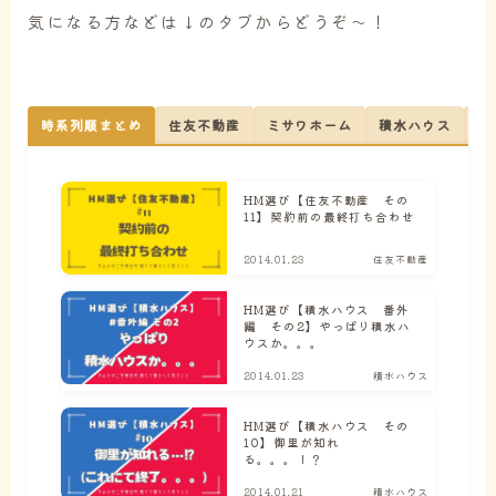
気になる方などは↓のタブからどうぞ～！
時系列順まとめ
住友不動産
ミサワホーム
積水ハウス
へ
HM選び【住友不動産 その
11】契約前の最終打ち合わせ
2014.01.23
住友不動産
HM選び【積水ハウス 番外
編 その2】やっぱり積水ハ
ウスか。。。
2014.01.23
積水ハウス
HM選び【積水ハウス その
10】御里が知れ
る。。。！？
2014.01.21
積水ハウス