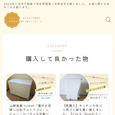
2014年に住友不動産で完全同居型二世帯住宅を建てました。 お家に関するあ
れこれを綴ります。
CATEGORY
購入して良かった物
山崎実業-tower「蓋付き目
【再購入】キッチンの生ゴ
隠し分別ダストワゴン」レ
ミ用ゴミ箱を買い換えまし
ビュー｜ルーチェと比較し
た。【I’m D「kcud(クー