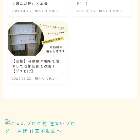
て選んだ理由と本音
ド)」】
2026.04.15
購入して良かった
2026.01.15
購入して良かった
物
物
【収納】可動棚の棚板を増
やして収納空間を改善！
【プチDIY】
2025.09.20
購入して良かっ
た物