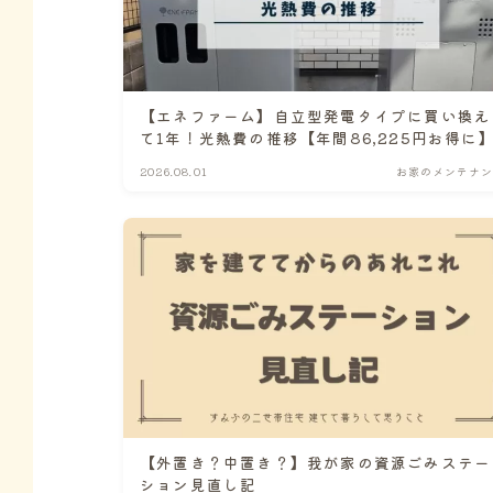
【エネファーム】自立型発電タイプに買い換え
て1年！光熱費の推移【年間86,225円お得に
2026.08.01
お家のメンテナン
【外置き？中置き？】我が家の資源ごみステー
ション見直し記