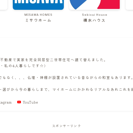
MISAWA HOMES
Sekisui House
ミサワホーム
積水ハウス
住友不動産で実家を完全同居型二世帯住宅へ建て替えました。
夫・私の4人暮らしです☆)
でもなく、、、仏壇・神棚が設置されている昔ながらの和室もあります
ー選びから今の暮らしまで、マイホームにかかわるリアルなあれこれを
tagram
YouTube
スポンサーリンク