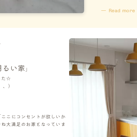
Read more
。
明るい家
」
した☆
、、)
「ここにコンセントが欲しいか
むね大満足のお家となっていま