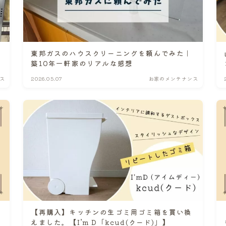
東邦ガスのハウスクリーニングを頼んでみた｜
】
築10年一軒家のリアルな感想
ス
2026.05.07
お家のメンテナンス
【再購入】キッチンの生ゴミ用ゴミ箱を買い換
えました。【I’m D「kcud(クード)」】