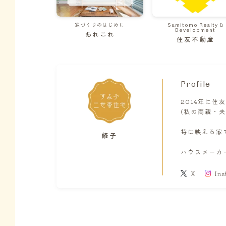
家づくりのはじめに
Sumitomo Realty &
Development
あれこれ
住友不動産
Profile
2014年に
(私の両親・
特に映える家
修子
ハウスメーカ
X
Ins