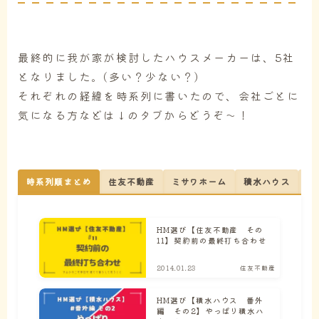
最終的に我が家が検討したハウスメーカーは、5社
となりました。(多い？少ない？)
それぞれの経緯を時系列に書いたので、会社ごとに
気になる方などは↓のタブからどうぞ～！
時系列順まとめ
住友不動産
ミサワホーム
積水ハウス
へ
HM選び【住友不動産 その
11】契約前の最終打ち合わせ
2014.01.23
住友不動産
HM選び【積水ハウス 番外
編 その2】やっぱり積水ハ