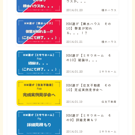
ウスか。。。
2014.01.23
積水ハウス
HM選び【積水ハウス その
10】御里が知れ
る。。。！？
2014.01.21
積水ハウス
HM選び【ミサワホーム そ
の10】結論は。。。
2014.01.20
ミサワホーム
HM選び【住友不動産 その
10】完成実例見学会へ
2014.01.19
住友不動産
HM選び【ミサワホーム そ
の9】詳細見積もり
2014.01.19
ミサワホーム