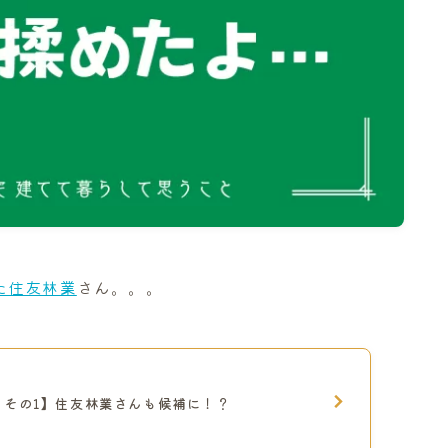
た住友林業
さん。。。
 その1】住友林業さんも候補に！？