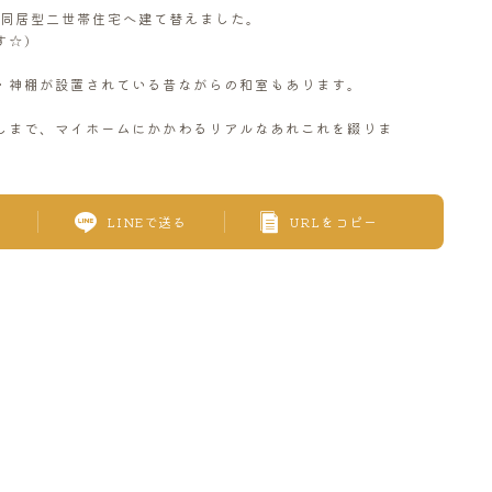
全同居型二世帯住宅へ建て替えました。
す☆)
・神棚が設置されている昔ながらの和室もあります。
しまで、マイホームにかかわるリアルなあれこれを綴りま
LINEで送る
URLをコピー